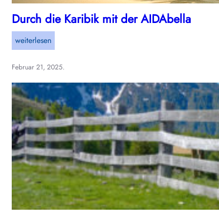
Durch die Karibik mit der AIDAbella
:
weiterlesen
D
u
Februar 21, 2025
.
r
c
h
d
i
e
K
a
r
i
b
i
k