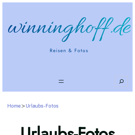
Zum
Inhalt
winninghoff.de
springen
Reisen & Fotos
Search
Home
Urlaubs-Fotos
Urlaubs-Fotos