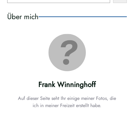
e
e
a
n
Über mich
r
c
h
Frank Winninghoff
Auf dieser Seite seht Ihr einige meiner Fotos, die
ich in meiner Freizeit erstellt habe.