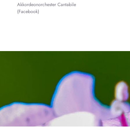
Akkordeonorchester Cantabile
(Facebook)