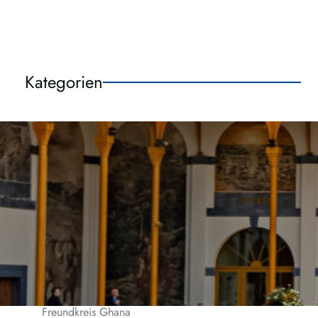
Kategorien
Alles andere
(5)
Ausflüge & Museen
(8)
Tier-Fotos
(6)
Urlaubs-Fotos
(10)
Außerdem
Freundkreis Ghana