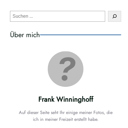
S
e
a
Über mich
r
c
h
Frank Winninghoff
Auf dieser Seite seht Ihr einige meiner Fotos, die
ich in meiner Freizeit erstellt habe.