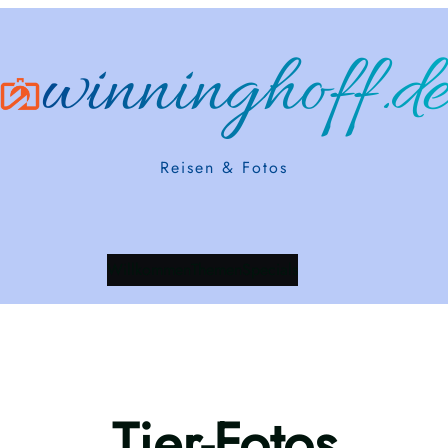
winninghoff.d
Reisen & Fotos
Willkommen
Themen
Specials
Tier-Fotos